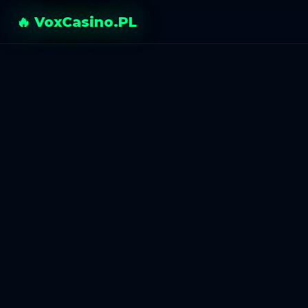
🔥 VoxCasino.PL