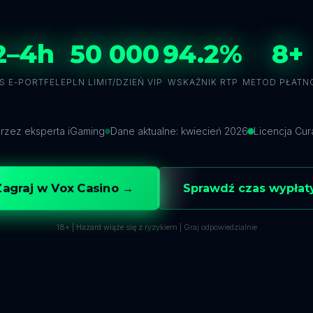
2–4h
50 000
94.2%
8+
S E-PORTFELE
PLN LIMIT/DZIEŃ VIP
WSKAŹNIK RTP
METOD PŁATN
rzez eksperta iGaming
Dane aktualne: kwiecień 2026
Licencja Cu
Zagraj w Vox Casino →
Sprawdź czas wypłat
18+ | Hazard wiąże się z ryzykiem | Graj odpowiedzialnie